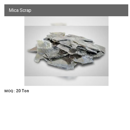
Mica Scrap
20 Ton
MOQ :